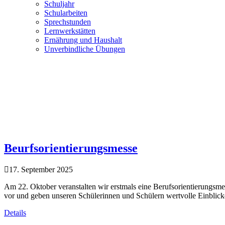
Schuljahr
Schularbeiten
Sprechstunden
Lernwerkstätten
Ernährung und Haushalt
Unverbindliche Übungen
4. Klassen
Navigation
Home
Aktivitäten 2025/2026
Kategorie: 4. Klassen
( Page 4 )
Beurfsorientierungsmesse
17. September 2025
Am 22. Oktober veranstalten wir erstmals eine Berufsorientierungsme
vor und geben unseren Schülerinnen und Schülern wertvolle Einblick
Details