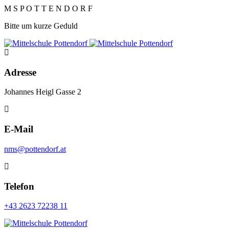
M
S
P
O
T
T
E
N
D
O
R
F
Bitte um kurze Geduld
Adresse
Johannes Heigl Gasse 2
E-Mail
nms@pottendorf.at
Telefon
+43 2623 72238 11