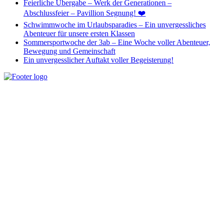
Feierliche Übergabe – Werk der Generationen –
Abschlussfeier – Pavillion Segnung! ❤️
Schwimmwoche im Urlaubsparadies – Ein unvergessliches
Abenteuer für unsere ersten Klassen
Sommersportwoche der 3ab – Eine Woche voller Abenteuer,
Bewegung und Gemeinschaft
Ein unvergesslicher Auftakt voller Begeisterung!
Unseren Schülerinnen und Schülern ein breites Angebot an Wissen
zu vermitteln, aber auch individuelle Begabungen und Bedürfnisse
zu erkennen und auf vielfältige Art zu fördern und zu unterstützen,
sehen wir als unsere Aufgabe.
Wichtige Links
Home
Impressum
Datenschutz
Kontakt: