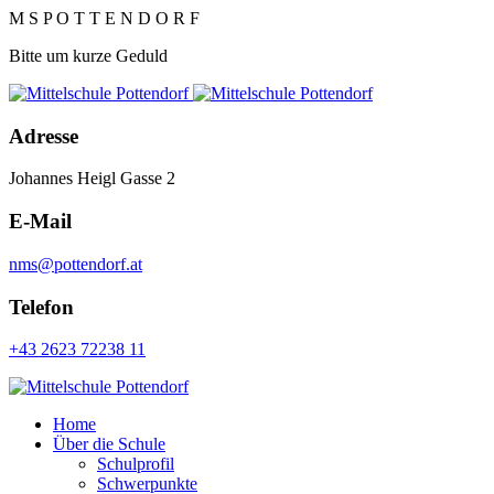
M
S
P
O
T
T
E
N
D
O
R
F
Bitte um kurze Geduld
Adresse
Johannes Heigl Gasse 2
E-Mail
nms@pottendorf.at
Telefon
+43 2623 72238 11
Home
Über die Schule
Schulprofil
Schwerpunkte