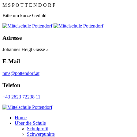
M
S
P
O
T
T
E
N
D
O
R
F
Bitte um kurze Geduld
Adresse
Johannes Heigl Gasse 2
E-Mail
nms@pottendorf.at
Telefon
+43 2623 72238 11
Home
Über die Schule
Schulprofil
Schwerpunkte