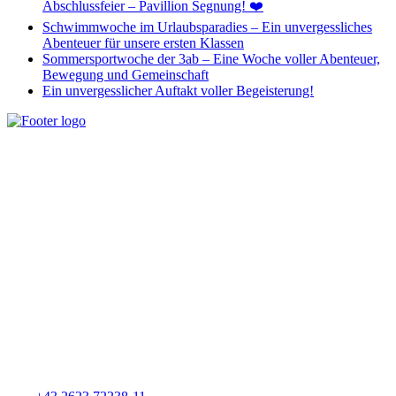
Abschlussfeier – Pavillion Segnung! ❤️
Schwimmwoche im Urlaubsparadies – Ein unvergessliches
Abenteuer für unsere ersten Klassen
Sommersportwoche der 3ab – Eine Woche voller Abenteuer,
Bewegung und Gemeinschaft
Ein unvergesslicher Auftakt voller Begeisterung!
Unseren Schülerinnen und Schülern ein breites Angebot an Wissen
zu vermitteln, aber auch individuelle Begabungen und Bedürfnisse
zu erkennen und auf vielfältige Art zu fördern und zu unterstützen,
sehen wir als unsere Aufgabe.
Wichtige Links
Home
Impressum
Datenschutz
Kontakt:
Schmitner Markus, Schulleiter