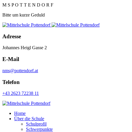
M
S
P
O
T
T
E
N
D
O
R
F
Bitte um kurze Geduld
Adresse
Johannes Heigl Gasse 2
E-Mail
nms@pottendorf.at
Telefon
+43 2623 72238 11
Home
Über die Schule
Schulprofil
Schwerpunkte