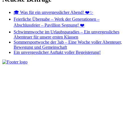
🎓 Was für ein unvergesslicher Abend! ❤️✨
Feierliche Übergabe – Werk der Generationen –
Abschlussfeier – Pavillion Segnung! ❤️
Schwimmwoche im Urlaubsparadies – Ein unvergessliches
Abenteuer für unsere ersten Klassen
Sommersportwoche der 3ab – Eine Woche voller Abenteuer,
Bewegung und Gemeinschaft
Ein unvergesslicher Auftakt voller Begeisterung!
Unseren Schülerinnen und Schülern ein breites Angebot an Wissen
zu vermitteln, aber auch individuelle Begabungen und Bedürfnisse
zu erkennen und auf vielfältige Art zu fördern und zu unterstützen,
sehen wir als unsere Aufgabe.
Wichtige Links
Home
Impressum