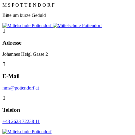
M
S
P
O
T
T
E
N
D
O
R
F
Bitte um kurze Geduld
Adresse
Johannes Heigl Gasse 2
E-Mail
nms@pottendorf.at
Telefon
+43 2623 72238 11