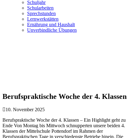
Schuljahr
Schularbeiten
Sprechstunden
Lernwerkstätten
Ernährung und Haushalt
Unverbindliche Übungen
Berufspraktische Woche der 4. Klassen
Navigation
Home
Aktivitäten 2025/2026
4. Klassen
Berufspraktische Woche
der 4. Klassen
Berufspraktische Woche der 4. Klassen
10. November 2025
Berufspraktische Woche der 4. Klassen – Ein Highlight geht zu
Ende Von Montag bis Mittwoch schnupperten unsere beiden 4.
Klassen der Mittelschule Pottendorf im Rahmen der
Berufspraktischen Tage in verschiedenste Betriebe hinein. Die