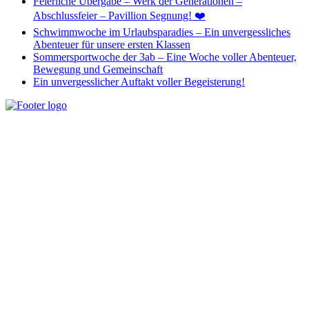
Feierliche Übergabe – Werk der Generationen –
Abschlussfeier – Pavillion Segnung! ❤️
Schwimmwoche im Urlaubsparadies – Ein unvergessliches
Abenteuer für unsere ersten Klassen
Sommersportwoche der 3ab – Eine Woche voller Abenteuer,
Bewegung und Gemeinschaft
Ein unvergesslicher Auftakt voller Begeisterung!
Unseren Schülerinnen und Schülern ein breites Angebot an Wissen
zu vermitteln, aber auch individuelle Begabungen und Bedürfnisse
zu erkennen und auf vielfältige Art zu fördern und zu unterstützen,
sehen wir als unsere Aufgabe.
Wichtige Links
Home
Impressum
Datenschutz
Kontakt: