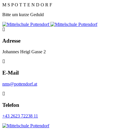
M
S
P
O
T
T
E
N
D
O
R
F
Bitte um kurze Geduld
Adresse
Johannes Heigl Gasse 2
E-Mail
nms@pottendorf.at
Telefon
+43 2623 72238 11