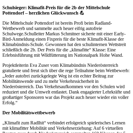
Schulsieger: Klimafit-Preis für die 2b der Mittelschule
Pottendorf – herzlichen Glückwunsch
💪
Die Mittelschule Pottendorf ist bereits Profi beim Radland-
Wettbewerb und sammelte auch heuer eifrig autofreie
Schulwege.Schulleiter Markus Schmitner sicherte mit einer Early-
Bird-Anmeldung einen Fixpreis für die beste Klimafit-Klasse der
Klimabündnis-Schule. Gewonnen hat den schulinternen Wettstreit
schließlich die 2b. Der Preis für die „klimafitte“ Klasse: Eine
Erlebnisführung mit Wildfütterung im Nationalpark Hohe Wand.
Projektleiterin Eva Zuser vom Klimabündnis Niederösterreich
gratulierte und freut sich über die rege Teilnahme beim Wettbewerb:
„Jeder autofrei zurückgelegte Weg ist ein echter Beitrag zur
Mobilitätswende und zu mehr Verkehrssicherheit in
Niederösterreich. Das Verkehrsaufkommen vor den Schulen wird
reduziert und die Umwelt entlastet. Dank engagierter Lehrkräfte und
großartiger Sponsoren war das Projekt auch heuer wieder ein voller
Erfolg.“
Der Mobilitätswettbewerb
„Klimafit zum Radlhit“ verbindet erfolgreich spielerisches Lernen
mit klimafitter Mobilität und Verkehrserziehung: Auf 6 virtuellen