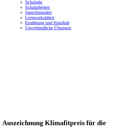
Schuljahr
Schularbeiten
Sprechstunden
Lernwerkstätten
Ernährung und Haushalt
Unverbindliche Übungen
Auszeichnung Klimafitpreis für die
Mittelschule Pottendorf! Die Mittelschule
Pottendorf sammelte autofreie Schulwege
bei „Klimafit zum Radlhit“
Navigation
Home
Aktivitäten 2025/2026
2. Klassen
Auszeichnung
Klimafitpreis für die Mittelschule Pottendorf! Die Mittelschule
Pottendorf sammelte autofreie Schulwege bei „Klimafit zum
Radlhit“
Auszeichnung Klimafitpreis für die