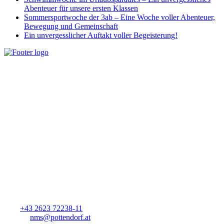
Abenteuer für unsere ersten Klassen
Sommersportwoche der 3ab – Eine Woche voller Abenteuer,
Bewegung und Gemeinschaft
Ein unvergesslicher Auftakt voller Begeisterung!
Unseren Schülerinnen und Schülern ein breites Angebot an Wissen
zu vermitteln, aber auch individuelle Begabungen und Bedürfnisse
zu erkennen und auf vielfältige Art zu fördern und zu unterstützen,
sehen wir als unsere Aufgabe.
Wichtige Links
Home
Impressum
Datenschutz
Kontakt:
Schmitner Markus, Schulleiter
Tel.:
+43 2623 72238-11
E-Mail:
nms@pottendorf.at