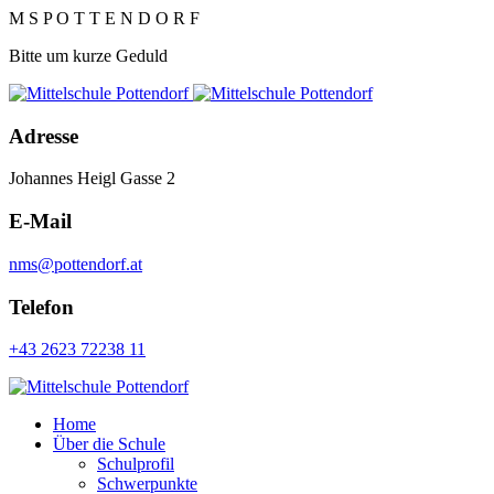
M
S
P
O
T
T
E
N
D
O
R
F
Bitte um kurze Geduld
Adresse
Johannes Heigl Gasse 2
E-Mail
nms@pottendorf.at
Telefon
+43 2623 72238 11
Home
Über die Schule
Schulprofil
Schwerpunkte